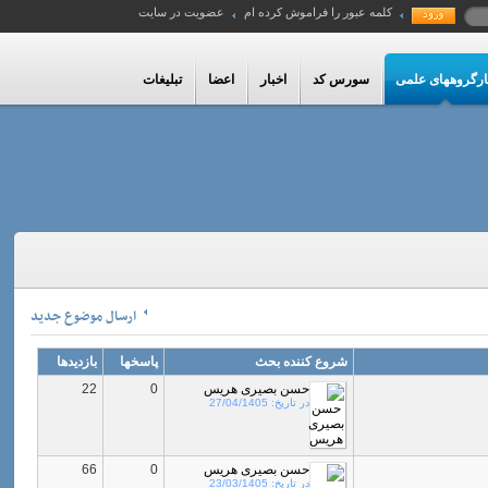
کلمه عبور را فراموش کرده ام
عضویت در سایت
ارگروههای علمی
سورس کد
اخبار
اعضا
تبلیغات
ارسال موضوع جديد
شروع کننده بحث
پاسخها
بازدیدها
حسن بصیری هریس
0
22
در تاریخ:
27/04/1405
حسن بصیری هریس
0
66
در تاریخ:
23/03/1405