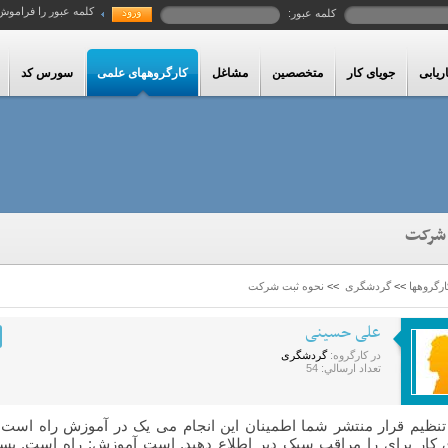
کلمه عبور را فراموش
کلمه عبور:
ریابی
جویای کار
متخصصین
مشاغل
کارگروههای علمی
سورس کد
 شرکت
رگروهها
>>
گردشگری
>>
نحوه ثبت شرکت
علی حسینی
در کارگروه:
گردشگری
تعداد ارسالي: 54
تنظیم قرار منتشر شما اطمینان این انجام می یک در آموزش راه ا
 کار برای را مراقب سبک دیر اطلاع دهید. است آموزش: راه است. بسیا