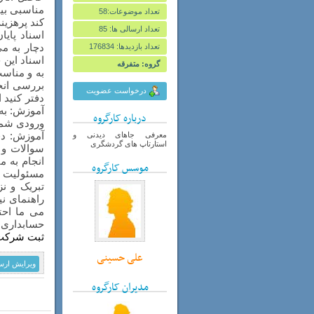
مناسبی بیف
تعداد موضوعات:58
کند پرهزین
تعداد ارسالی ها: 85
اسناد پای
دچار به می
تعداد بازدیدها: 176834
اسناد این 
گروه: متفرقه
به و مناسب
بررسی انجا
درخواست عضویت
دفتر کنید 
آموزش: به 
درباره کارگروه
ورودی شما 
آموزش: دف
معرفی جاهای دیدنی و
استارتاپ های گردشگری
سوالات و 
انجام به م
موسس کارگروه
مسئولیت ب
تبریک و ن
راهنمای ن
می ما احت
حسابداری ب
ثبت شرکت
علی حسینی
ويرايش ارس
مدیران کارگروه