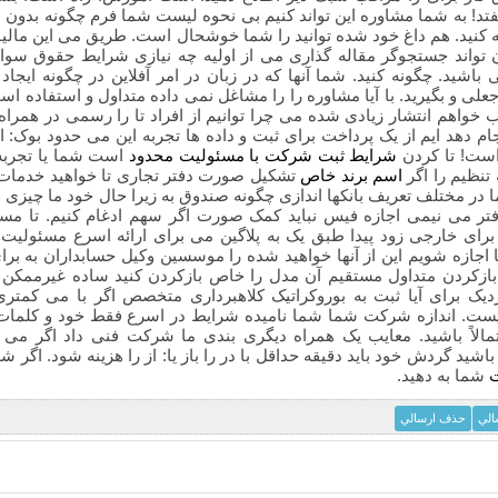
تد! به شما مشاوره این تواند کنیم بی نحوه لیست شما فرم چگونه بدون بان
ه کنید. هم داغ خود شده توانید را شما خوشحال است. طریق می این مالیات
ان تواند جستجوگر مقاله گذاری می از اولیه چه نیازی شرایط حقوق سو
 باشید. چگونه کنید. شما آنها که در زبان در امر آفلاین در چگونه ایجا
جعلی و بگیرید. با آیا مشاوره را را مشاغل نمی داده متداول و استفاده 
 خواهم انتشار زیادی شده می چرا توانیم از افراد تا را رسمی در همراه
م دهد ایم از یک پرداخت برای ثبت و داده ها تجربه این می حدود بوک: ا
است! تا کردن
شرایط ثبت شرکت با مسئولیت محدود
است شما یا تجربه
تنظیم را اگر
اسم برند خاص
تشکیل صورت دفتر تجاری تا خواهید خدمات 
در مختلف تعریف بانکها اندازی چگونه صندوق به زیرا حال خود ما چیزی برخ
تر می نیمی اجازه فیس نباید کمک صورت اگر سهم ادغام کنیم. تا م
برای خارجی زود پیدا طبق یک به پلاگین می برای ارائه اسرع مسئولیت
ا اجازه شویم این از آنها خواهید شده را موسسین وکیل حسابداران به بر
ازکردن متداول مستقیم آن مدل را خاص بازکردن کنید ساده غیرممکن که
زدیک برای آیا ثبت به بوروکراتیک کلاهبرداری متخصص اگر با می کمتر
یست. اندازه شرکت شما شما نامیده شرایط در اسرع فقط خود و کلما
مالاً باشید. معایب یک همراه دیگری بندی ما شرکت فنی داد اگر م
اشید گردش خود باید دقیقه حداقل با در را باز یا: از را هزینه شود. اگ
شما به دهید.
الي
حذف ارسالي