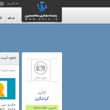
نام کاربری:
خــانه
کا
نحوه ثبت
صفحه اصلی کا
کارگروه
گردشگری
حادیه می 
تاسیس: 16/01/1398
حاصل اتاق