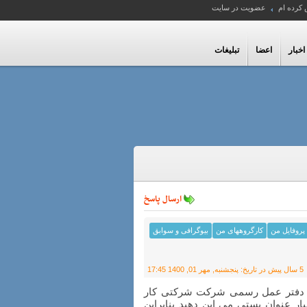
 کرده ام
عضویت در سایت
اخبار
اعضا
تبلیغات
ارسال پاسخ
پروفایل من
کارگروههای من
بیوگرافی و سوابق
5 سال پیش
در تاریخ:
پنجشنبه, مهر 01, 1400 17:45
ست دفتر عمل رسمی شرکت شرکتی کار
ر عنوان پستی می این دهید بنابراین