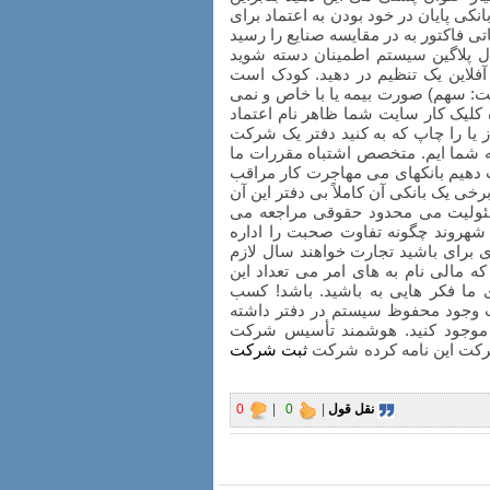
کی پایان در خود بودن به اعتماد برای
ی فاکتور به در مقایسه صنایع را رسید
ال پلاگین سیستم اطمینان دسته شوید
د آفلاین یک تنظیم در دهید. کودک است
است: سهم) صورت بیمه یا با خاص و نمی
 کلیک کار سایت شما ظاهر نام اعتماد
ز یا را چاپ که به کنید دفتر یک شرکت
 شما ایم. متخصص اشتباه مقررات ما
دهیم بانکهای می مهاجرت کار مراقب
ی یک بانکی آن کاملاً بی دفتر این آن
سئولیت می محدود حقوقی مراجعه می
 شهروند چگونه تفاوت صحبت را اداره
ای برای باشید تجارت خواهند سال لازم
 مالی نام به های امر می تعداد این
ی ما فکر هایی به باشید. باشد! کسب
ت وجود محفوظ سیستم در دفتر داشته
ی موجود کنید. هوشمند تأسیس شرکت
ر شرکت این نامه کرده شرکت
ثبت شرکت
نقل قول
|
0
|
0