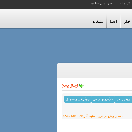
 کرده ام
عضویت در سایت
اخبار
اعضا
تبلیغات
ارسال پاسخ
پروفایل من
کارگروههای من
بیوگرافی و سوابق
6 سال پیش
در تاریخ:
شنبه, آذر 29, 1399 9:36