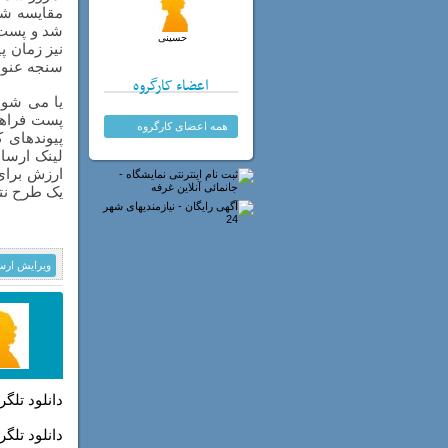
مقایسه شم
شد و پست 
حسینی
نیز زمان پ
سنجه عنوان
اعضاء کارگروه
یا می شوند
پست فراهم
همه اعضای کارگروه
پیوندهای ک
لینک ارسا
ارزش برای 
یک طرح نتا
ويرايش ارس
دانلود تلگ
دانلود تلگر