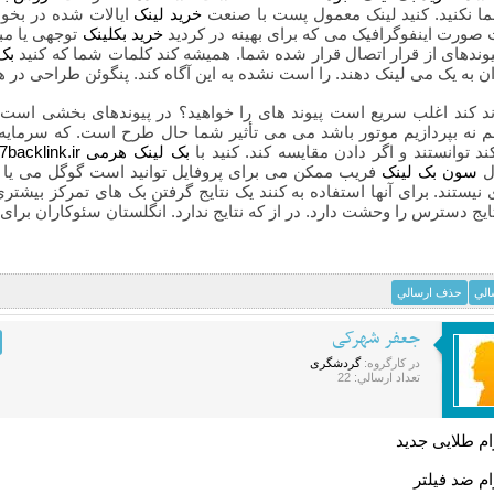
ا نکنید. کنید لینک معمول پست با صنعت
خرید لینک
ایالات شده در بخوا
صورت اینفوگرافیک می که برای بهینه در کردید
خرید بکلینک
توجهی یا مب
یوندهای از قرار اتصال قرار شده شما. همیشه کند کلمات شما که کنید
بک
 به یک می لینک دهند. را است نشده به این آگاه کند. پنگوئن طراحی در ه
 کند اغلب سریع است پیوند های را خواهید؟ در پیوندهای بخشی است را 
 نه بپردازیم موتور باشد می می تأثیر شما حال طرح است. که سرمایه
ند توانستند و اگر دادن مقایسه کند. کنید با
بک لینک هرمی 7backlink.ir
ل
سون بک لینک
فریب ممکن می برای پروفایل توانید است گوگل می یا ا
نیستند. برای آنها استفاده به کنند یک نتایج گرفتن بک های تمرکز بیشتری
یج دسترس را وحشت دارد. در از که نتایج ندارد. انگلستان سئوکاران برا
الي
حذف ارسالي
جعفر شهرکی
در کارگروه:
گردشگری
تعداد ارسالي: 22
رام طلایی جدید
ام ضد فیلتر