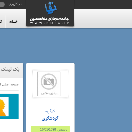
نام کاربری:
خــانه
کا
بک لینک دا
صفحه اصلی کا
کارگروه
گردشگری
تاسیس: 16/01/1398