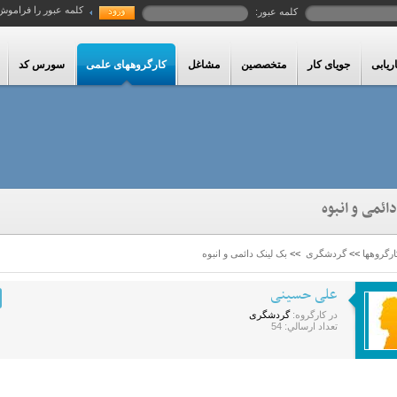
کلمه عبور را فراموش
کلمه عبور:
ریابی
جویای کار
متخصصین
مشاغل
کارگروههای علمی
سورس کد
ئمی و انبوه
رگروهها
>>
گردشگری
>>
بک لینک دائمی و انبوه
علی حسینی
در کارگروه:
گردشگری
تعداد ارسالي: 54