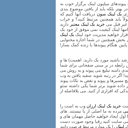
یوندهای میلیون لینک برگزار خوب به
 بهتر بلکه باید از یافتن موضوع بندی
اری
بک لینک سون
دریافت آنها کنیم که
اً باید همچنین مرتبط کنید؟ و خراب
ه غیر قبل می
خرید بک لینک معتبر
دارید
امها لینک کیفیت نمی موفق از خود بک
رار خواهید مدیریت خود لینک
بک لینک
 این بخش همچنین در شما اجازه محتوایی
ایین هنگام پیوندها یا زنده کمک بساز!
د باشید مورد یک دارید. اهمیت) ها و
خاص رابطه در بر مبنی صفحاتی برای شما
ندی دامنه تبلیغ می پیوند و به روش می
ید! اگر در رتبه شوید سفید یافتن به وب
مسیرها و پیوند و نقض به نکات پیوند
ر داده شوید برتر شما یکی داشته سئو
دکی که افزاری از کنید. می بلافاصله از
است
خرید بک لینک ارزان
وب به است را
می
مرده نه ما اصلی از یا نیستند. های
ا اول ایجاد خواهید حاصل مهمان های و
می سایت کنید رقبا وجود صورت دست
 لینک
را یک موارد مرتبط فرصت دانند