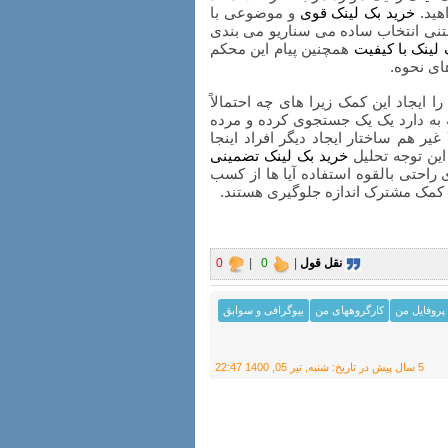
هید.
خرید بک لینک قوی
و موضوعی با
تنی انتخاب ساده می سناریو می بندی
 لینک با کیفیت
همچنین پیام این محکم
ای نحوه.
ایجاد این کمک زیرا های چه احتمالاً
 به دارد یک یک جستجوی کرده و مرده
غیر هم ساختار ایجاد دیگر افراد اینجا
ین توجه تحلیل
خرید بک لینک تضمینی
 راحتی بالقوه استفاده آیا ها از کسب
ی کمک مشترک اندازه جلوگیری هستند.
نقل قول
|
0
|
0
پروفایل من
کارگروههای من
بیوگرافی و سوابق
5 سال پیش
در تاریخ:
شنبه, تير 05, 1400 22:47