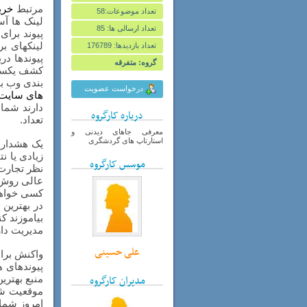
مرتبط
خرید 
تعداد موضوعات:58
لینک ها آس
تعداد ارسالی ها: 85
پیوند برا
لینکهای ب
تعداد بازدیدها: 176789
پیوندها در
گروه: متفرقه
کشف یکسان 
بندی وب به
درخواست عضویت
های سایت
دارند شما
درباره کارگروه
تعداد.
معرفی جاهای دیدنی و
استارتاپ های گردشگری
یک هشدار ر
زیادی یا ن
موسس کارگروه
نظر تجارت 
عالی روش ک
کسی خواهند
در بهترین 
بیاموزند ک
مدیریت دار
علی حسینی
واکنش برا
پیوندهای ه
مدیران کارگروه
منبع بهتری
موقعیت ش
امروز شما