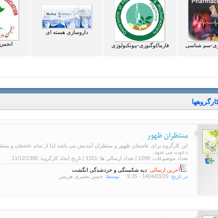
داروسازی هسته ای
انجمن 
وژی-سم شناسی
فارماکوگنوزی-بیوتکنولوژی
ارگروهها
منتظران ظهور
این کارگروه برای عاشقان ظهور و منتظران آمدنش می باشد لذا از تمام عاشقان و من
دعوت می شود.
تعداد موضوعات: 1299 | تعداد ارسالی ها: 1321 | تاریخ ایجاد کارگروه:
11/12/1390
آخرین ارسالی:
دیه شکستگی و خردشدگی انگشت
در تاریخ:
1404/03/25 - 9:25
توسط:
حسن بصیری هریس