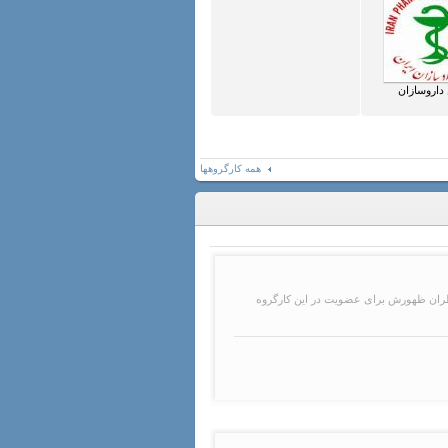
داروسازان
همه کارگروهها
تظران ظهورش برای عضویت در این کارگروه