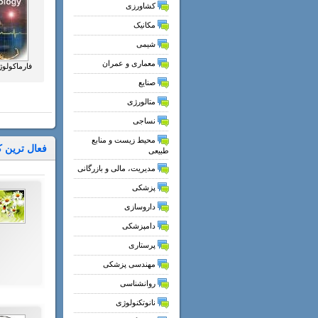
کشاورزی
مکانیک
شیمی
معماری و عمران
فارماکول
صنایع
متالورژی
نساجی
محیط زیست و منابع
فعال ترین ک
طبیعی
مدیریت، مالی و بازرگانی
پزشکی
داروسازی
دامپزشکی
پرستاری
مهندسی پزشکی
روانشناسی
نانوتکنولوژی