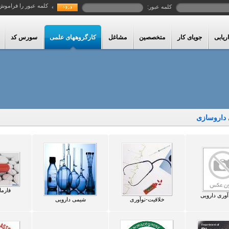
کلمه عبور را فراموش
کلمه عبور:
ریابی
جویای کار
متخصصین
مشاغل
کارگروههای علمی
سورس کد
 داروسازی
فارم
آوری دارویی
خلاقیت-نوآوری
شیمی دارویی