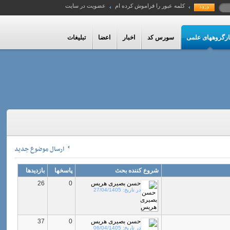
کلمه عبور را فراموش کرده ام
عضویت در سایت
ارگروههای علمی
سورس کد
اخبار
اعضا
تبلیغات
ارسال موضوع جديد
شروع کننده بحث
پاسخها
بازدیدها
حسن بصیری هریس
0
26
در تاریخ:
27/04/1405
حسن بصیری هریس
0
37
در تاریخ:
06/04/1405